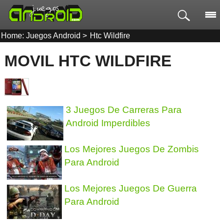
Home: Juegos Android
>
Htc Wildfire
MOVIL HTC WILDFIRE
3 Juegos De Carreras Para
Android Imperdibles
Los Mejores Juegos De Zombis
Para Android
Los Mejores Juegos De Guerra
Para Android