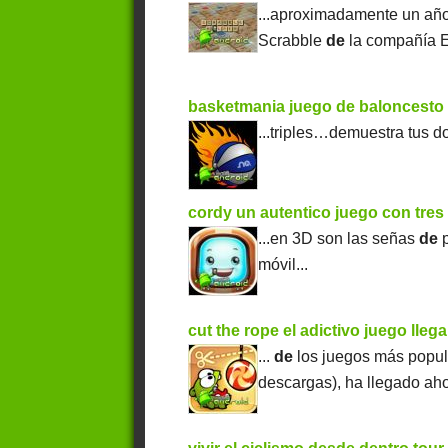
...aproximadamente un año
Scrabble
de
la compañía EA
basketmania juego de baloncesto 
...triples…demuestra tus 
cordy un autentico juego con tre
...en 3D son las señas
de
p
móvil...
cut the rope el adictivo juego lleg
...
de
los juegos más popu
descargas), ha llegado aho