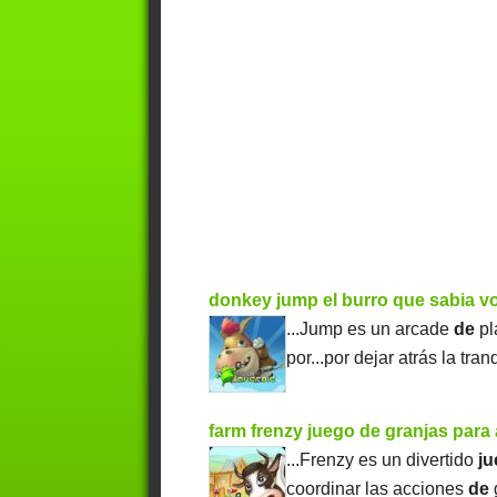
donkey jump el burro que sabia vo
...Jump es un arcade
de
pl
por...por dejar atrás la tra
farm frenzy juego de granjas para
...Frenzy es un divertido
j
coordinar las acciones
de
g