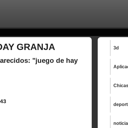
DAY GRANJA
3d
arecidos: "juego de hay
Aplica
Chica
43
depor
notici