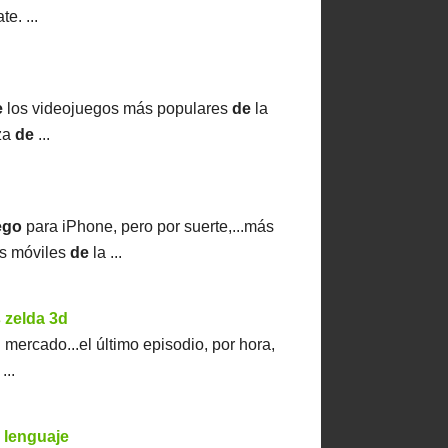
te.
...
e
los videojuegos más populares
de
la
eza
de
...
ego
para iPhone, pero por suerte,...más
os móviles
de
la ...
s zelda 3d
 mercado...el último episodio, por hora,
...
l lenguaje