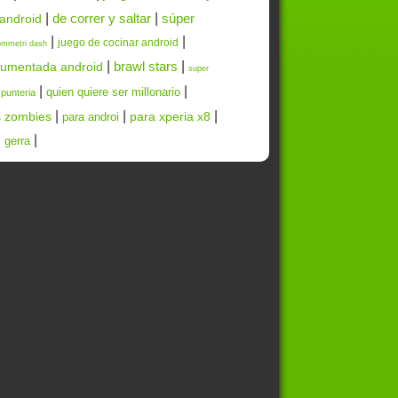
|
de correr y saltar
|
súper
 android
|
|
juego de cocinar android
ommetri dash
|
brawl stars
|
aumentada android
super
|
|
quien quiere ser millonario
 punteria
|
|
|
s zombies
para xperia x8
para androi
|
. gerra