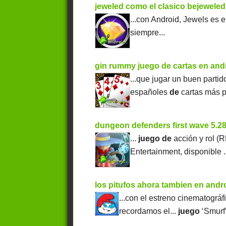
jeweled como el clasico bejeweled
...con Android, Jewels es 
siempre...
gin rummy juego de cartas en and
...que jugar un buen parti
españoles
de
cartas más p
dungeon defenders first wave 5.2
...
juego
de
acción y rol (
Entertainment, disponible .
los pitufos ahora tambien en andr
...con el estreno cinematográf
recordamos el...
juego
‘Smurf’