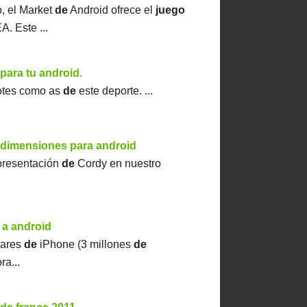
, el Market
de
Android ofrece el
juego
. Este ...
para tu android.
dotes como as
de
este deporte. ...
s dimensiones para android
resentación
de
Cordy en nuestro
a a android
lares
de
iPhone (3 millones
de
ra...