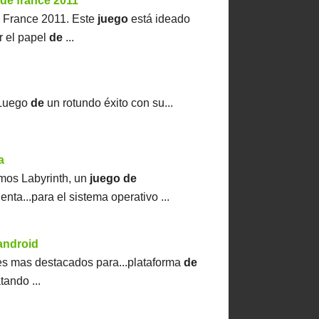
 de france 2011
e
France 2011. Este
juego
está ideado
r el papel
de
...
 Luego
de
un rotundo éxito con su...
a
amos Labyrinth, un
juego
de
enta...para el sistema operativo ...
android
 mas destacados para...plataforma
de
tando ...