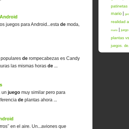
patinetas
mario
|
ge
 Android
realidad 
os juegos para Android...esta
de
moda,
|
juego
mario
plantas v
juegos. de
 populares
de
rompecabezas es Candy
guras las mismas horas
de
...
s
a un
juego
muy similar pero para
iferencia
de
plantas ahora ...
android
ros" en el aire. Un...aviones que