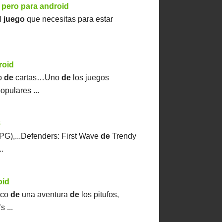
 pero para android
el
juego
que necesitas para estar
roid
do
de
cartas…Uno
de
los juegos
opulares ...
8
RPG),...Defenders: First Wave
de
Trendy
..
oid
ico
de
una aventura
de
los pitufos,
s ...