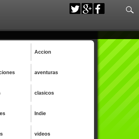
Accion
ciones
aventuras
s
clasicos
tes
Indie
as
videos