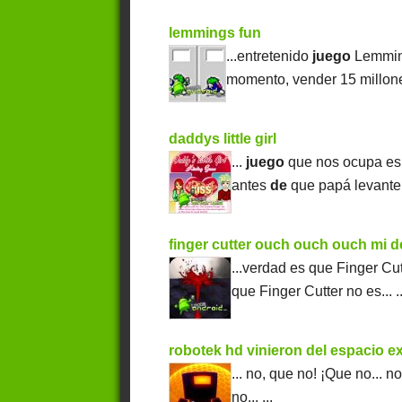
lemmings fun
...entretenido
juego
Lemming
momento, vender 15 millo
daddys little girl
...
juego
que nos ocupa es 
antes
de
que papá levante 
finger cutter ouch ouch ouch mi 
...verdad es
que Finger Cut
que Finger Cutter no es... ..
robotek hd vinieron del espacio ex
...
no, que no! ¡Que no...
no
no...
...