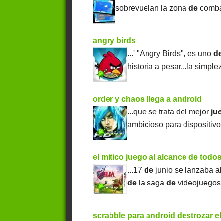
sobrevuelan la zona
de
comba
angry birds
...' "Angry Birds", es uno
d
historia a pesar...la simpl
order y chaos llega a android
...que se trata del mejor
ju
ambicioso para dispositiv
el mitico juego al alcance de todo
...17
de
junio se lanzaba al
de
la saga
de
videojuegos 
scrabble para android destrozar e