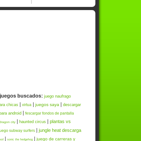
 juegos buscados:
juego naufrago
|
|
|
juegos saya
ara chicas
descargar
virtua
|
para android
fescargar fondos de pantalla
|
|
plantas vs
haunted circus
dragon city
|
jungle heat descarga
juego subway surfers
|
|
juego de carreras y
bol
sonic the hedgehog