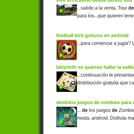
vivir el ciclismo desde dentro tour
...salido a la venta, Tour
d
para los...que quieren tene
football kick golazos en android
...para comenzar a jugar?
labyrinth no querras hallar la salid
...continuación te present
distribución gratuita que cu
distintos juegos de zombies para 
...
de
los juegos
de
Zombies
moda, android. Disfruta ma