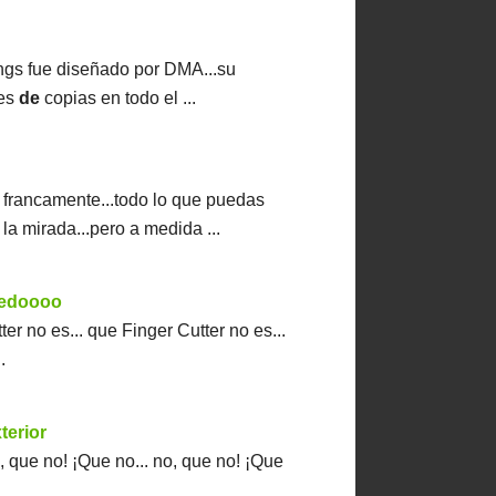
s fue diseñado por DMA...su
nes
de
copias en todo el ...
francamente...todo lo que puedas
la mirada...pero a medida ...
dedoooo
ter no es...
que Finger Cutter no es...
.
terior
, que no! ¡Que no...
no, que no! ¡Que