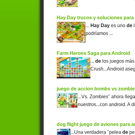
Hay Day trucos y soluciones para
...
Hay
Day
es uno
de
l
podríamos ...
Farm Heroes Saga para Android
...
de
los juegos más
Crush...Android ase
juego de accion bombs vs zombie
...Vs. Zombies" ahora lleg
nuestros...con android. A d
dog flight juego de aviones para 
...Una verdadera "pelea
de
per