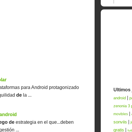
lar
ataformas para Android protagonizado
Ultimos
nquilidad
de
la ...
|
android
p
zenonia 3 
|
movibles
 android
sonviis
|
uego
de
estrategia en el que...deben
gratis
|
estión ...
fut